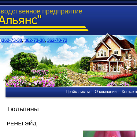
зводственное предприятие
)362-73-30
,
362-73-38
,
362-70-72
Прайс-листы
О компании
Контакт
Тюльпаны
РЕНЕГЭЙД