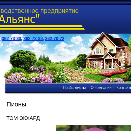
зводственное предприятие
)362-73-30
,
362-73-38
,
362-70-72
Прайс-листы
О компании
Контакт
Пионы
ТОМ ЭКХАРД