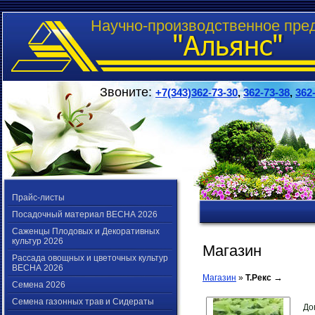
Научно-производственное пре
Звоните:
+7(343)362-73-30
,
362-73-38
,
362
Прайс-листы
Посадочный материал ВЕСНА 2026
Саженцы Плодовых и Декоративных
культур 2026
Магазин
Рассада овощных и цветочных культур
ВЕСНА 2026
→
Магазин
»
Т.Рекс
Семена 2026
Семена газонных трав и Сидераты
До