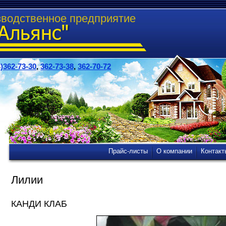
зводственное предприятие
)362-73-30
,
362-73-38
,
362-70-72
Прайс-листы
О компании
Контакт
Лилии
КАНДИ КЛАБ