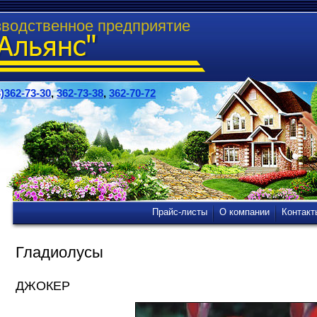
зводственное предприятие
)362-73-30
,
362-73-38
,
362-70-72
Прайс-листы
О компании
Контакт
Гладиолусы
ДЖОКЕР